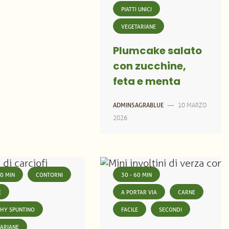
PIATTI UNICI
VEGETARIANE
Plumcake salato
con zucchine,
feta e menta
10 MARZO
ADMINSAGRABLUE
—
2026
30 MIN
CONTORNI
30 - 60 MIN
E
A PORTAR VIA
CARNE
THY SPUNTINO
FACILE
SECONDI
TARIANE