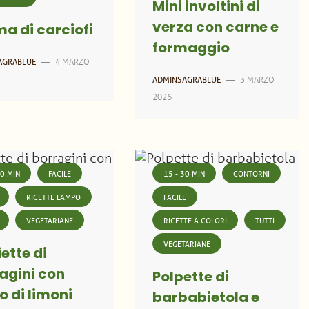
Mini involtini di
verza con carne e
a di carciofi
formaggio
4 MARZO
AGRABLUE
—
3 MARZO
ADMINSAGRABLUE
—
2026
30 MIN
FACILE
15 - 30 MIN
CONTORNI
RICETTE LAMPO
FACILE
VEGETARIANE
RICETTE A COLORI
TUTTI
VEGETARIANE
iette di
agini con
Polpette di
o di limoni
barbabietola e