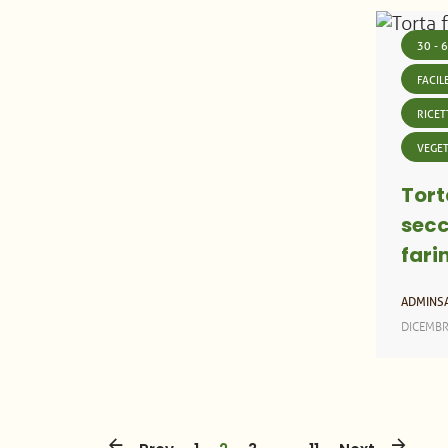
30 - 
FACIL
RICET
VEGE
Tort
secc
fari
ADMINS
DICEMBR