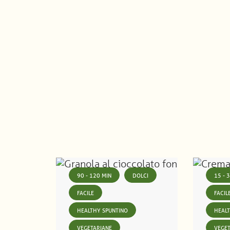
90 - 120 MIN
DOLCI
15 - 
FACILE
FACIL
HEALTHY SPUNTINO
HEAL
VEGETARIANE
VEGE