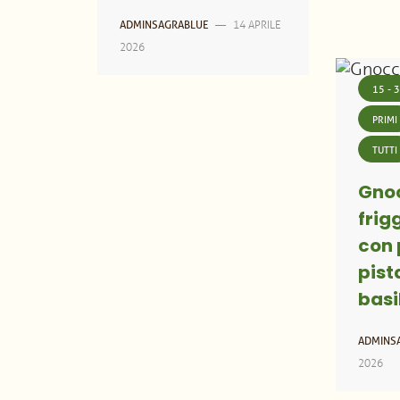
14 APRILE
ADMINSAGRABLUE
—
2026
15 - 
PRIMI
TUTTI
Gnoc
frig
con 
pist
basi
ADMINS
2026