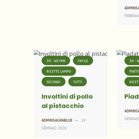
ADMINS
FEBBRAI
30 - 60 MIN
FACILE
30 - 
RICETTE LAMPO
PIATTI
SECONDI
TUTTI
RICET
Involtini di pollo
Piad
al pistacchio
ADMINS
GENNAI
19
ADMINSAGRABLUE
—
GENNAIO 2026