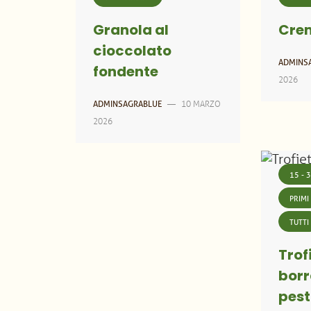
Granola al
Crem
cioccolato
ADMINS
fondente
2026
10 MARZO
ADMINSAGRABLUE
—
2026
15 - 
PRIMI
TUTTI
Trof
borr
pest