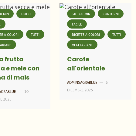
60 MIN
DOLCI
30 - 60 MIN
CONTORNI
E
FACILE
TE A COLORI
TUTTI
RICETTE A COLORI
TUTTI
TARIANE
VEGETARIANE
a frutta
Carote
a e mele con
all'orientale
na di mais
5
ADMINSAGRABLUE
—
DICEMBRE 2025
10
AGRABLUE
—
E 2025