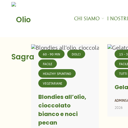
Skip
to
content
CHI SIAMO
I NOSTR
Home
60 - 90 MIN
DOLCI
15 - 
FACILE
FACIL
HEALTHY SPUNTINO
TUTTI
VEGETARIANE
Gela
Blondies all’olio,
ADMINS
cioccolato
2026
bianco e noci
pecan