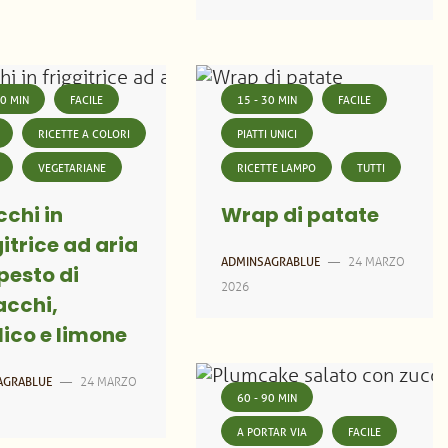
30 MIN
FACILE
15 - 30 MIN
FACILE
RICETTE A COLORI
PIATTI UNICI
VEGETARIANE
RICETTE LAMPO
TUTTI
chi in
Wrap di patate
gitrice ad aria
24 MARZO
ADMINSAGRABLUE
—
pesto di
2026
acchi,
lico e limone
24 MARZO
AGRABLUE
—
60 - 90 MIN
A PORTAR VIA
FACILE