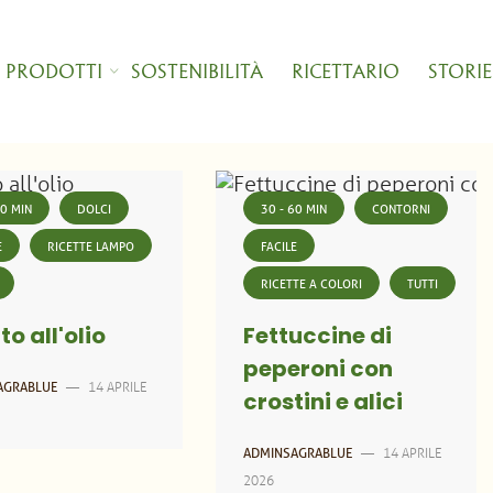
I PRODOTTI
SOSTENIBILITÀ
RICETTARIO
STORIE
30 MIN
DOLCI
30 - 60 MIN
CONTORNI
E
RICETTE LAMPO
FACILE
RICETTE A COLORI
TUTTI
to all'olio
Fettuccine di
peperoni con
14 APRILE
AGRABLUE
—
crostini e alici
14 APRILE
ADMINSAGRABLUE
—
2026