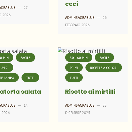
ceci
27
AGRABLUE
—
O 2026
26
ADMINSAGRABLUE
—
FEBBRAIO 2026
60 MIN
FACILE
30 - 60 MIN
FACILE
 UNICI
PRIMI
RICETTE A COLORI
TE LAMPO
TUTTI
TUTTI
atorta salata
Risotto ai mirtilli
14
23
AGRABLUE
—
ADMINSAGRABLUE
—
O 2026
DICEMBRE 2025