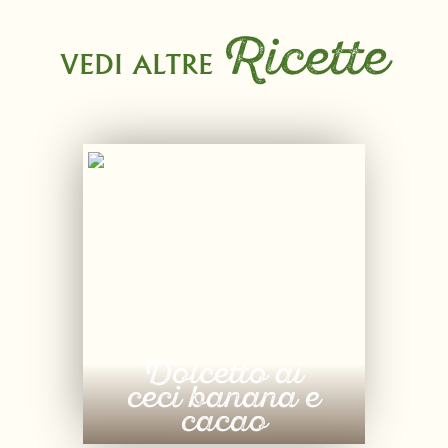
Ricette
VEDI ALTRE
Dolcetto ai
ceci banana e
cacao