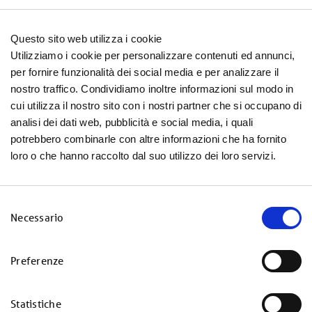
metterli in una ciotola e
mescolare.
Questo sito web utilizza i cookie
Utilizziamo i cookie per personalizzare contenuti ed annunci,
Poi unire il miele, l'Olio di
2
per fornire funzionalità dei social media e per analizzare il
semi di Girasole Alto Oleico
nostro traffico. Condividiamo inoltre informazioni sul modo in
Sagra e l'acqua e lavorare fino
cui utilizza il nostro sito con i nostri partner che si occupano di
ad ottenere un composto
analisi dei dati web, pubblicità e social media, i quali
omogeneo, in cui tutto sia ben
potrebbero combinarle con altre informazioni che ha fornito
distribuito.
loro o che hanno raccolto dal suo utilizzo dei loro servizi.
Quindi ricoprire la leccarda
3
con carta da forno, poi
S
versarvi la granola e livellarla
Necessario
e
per bene.
l
e
Preferenze
Dopodiché riporla in forno a
4
z
150° per 60 minuti. Appena
i
comincerà a dorare,
Statistiche
o