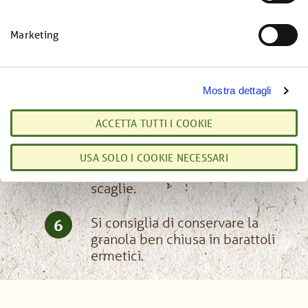
controllare che non si brucino
n
le uvette e i frutti rossi, in
e
Marketing
quel caso abbassare la
d
temperatura.
e
l
Infine lasciare riposare in
5
Mostra dettagli
c
forno spento per 20 minuti,
o
poi sfornare. Solo quando sarà
ACCETTA TUTTI I COOKIE
n
raffreddato completamente
s
unire il cioccolato fondente
USA SOLO I COOKIE NECESSARI
e
tagliato al coltello in grosse
n
scaglie.
s
o
Si consiglia di conservare la
6
granola ben chiusa in barattoli
ermetici.