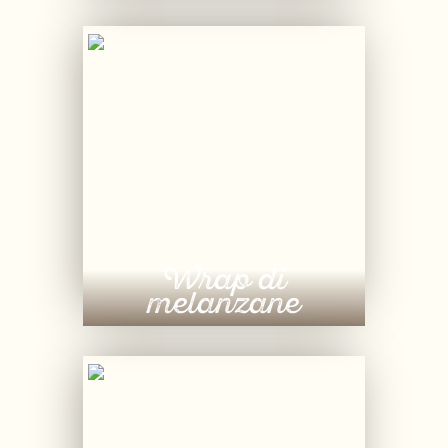
Wrap di
melanzane