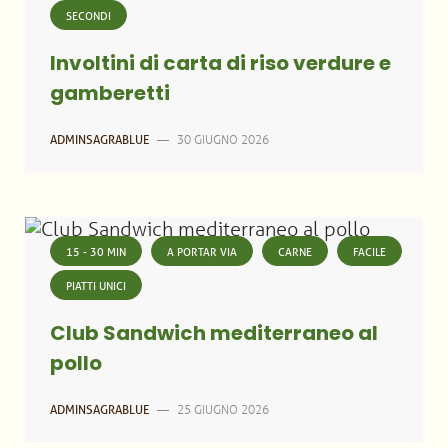
SECONDI
Involtini di carta di riso verdure e
gamberetti
30 GIUGNO 2026
ADMINSAGRABLUE
—
15 - 30 MIN
A PORTAR VIA
CARNE
FACILE
PIATTI UNICI
Club Sandwich mediterraneo al
pollo
25 GIUGNO 2026
ADMINSAGRABLUE
—