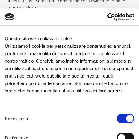
Ricette estive veloci ed economiche che ti salveranno nelle
giornate afose
Secondi piatti economici per tante persone: idee gustose e
facili
Le calorie degli oli: confronto tra olio di oliva e oli di semi
Questo sito web utilizza i cookie
Utilizziamo i cookie per personalizzare contenuti ed annunci,
Come cucinare il tofu: il segreto per piatti irresistibili
per fornire funzionalità dei social media e per analizzare il
Piatto unico per la cena dei tuoi bambini: 5 idee sane e veloci
nostro traffico. Condividiamo inoltre informazioni sul modo in
per genitori super occupati
cui utilizza il nostro sito con i nostri partner che si occupano di
analisi dei dati web, pubblicità e social media, i quali
Commenti recenti
potrebbero combinarle con altre informazioni che ha fornito
loro o che hanno raccolto dal suo utilizzo dei loro servizi.
Archivi
S
Necessario
e
Febbraio 2025
l
Gennaio 2025
e
Preferenze