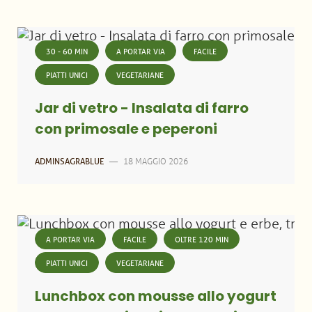
30 - 60 MIN
A PORTAR VIA
FACILE
PIATTI UNICI
VEGETARIANE
Jar di vetro - Insalata di farro
con primosale e peperoni
18 MAGGIO 2026
ADMINSAGRABLUE
—
A PORTAR VIA
FACILE
OLTRE 120 MIN
PIATTI UNICI
VEGETARIANE
Lunchbox con mousse allo yogurt