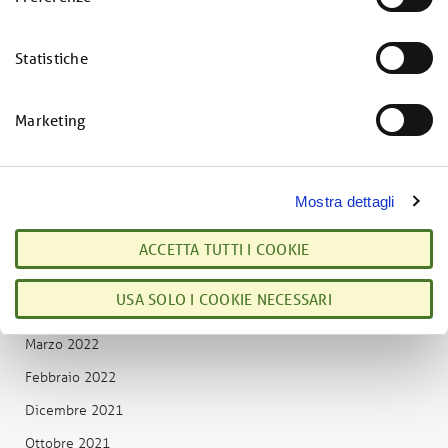
z
Dicembre 2024
i
Ottobre 2024
Statistiche
o
Novembre 2022
n
e
Ottobre 2022
Marketing
d
Settembre 2022
e
l
Agosto 2022
Mostra dettagli
c
Luglio 2022
o
Giugno 2022
ACCETTA TUTTI I COOKIE
n
s
Maggio 2022
USA SOLO I COOKIE NECESSARI
e
Aprile 2022
n
Marzo 2022
s
o
Febbraio 2022
Dicembre 2021
Ottobre 2021