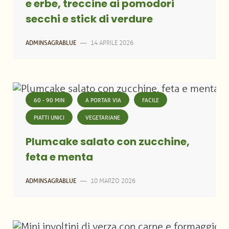
e erbe, treccine ai pomodori
secchi e stick di verdure
14 APRILE 2026
ADMINSAGRABLUE
—
60 - 90 MIN
A PORTAR VIA
FACILE
PIATTI UNICI
VEGETARIANE
Plumcake salato con zucchine,
feta e menta
10 MARZO 2026
ADMINSAGRABLUE
—