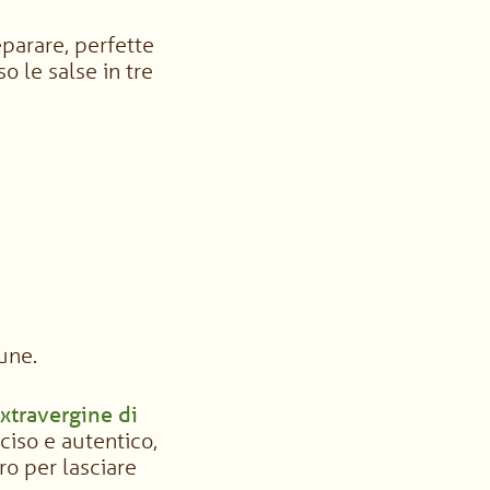
eparare, perfette
o le salse in tre
une.
extravergine di
ciso e autentico,
ro per lasciare