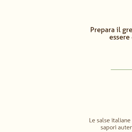
Prepara il gr
essere 
Le salse italian
sapori auten