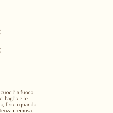
)
)
 cuocili a fuoco
i l’aglio e le
do, fino a quando
stenza cremosa.