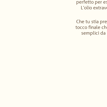
perfetto per es
L’olio extra
Che tu stia pre
tocco finale ch
semplici da r