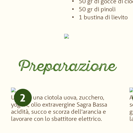
50 gr di gocce di cio
50 gr di pinoli
1 bustina di lievito
Preparazione
2
Unire in una ciotola uova, zucchero,
A
yogurt, olio extravergine Sagra Bassa
s
acidità, succo e scorza dell'arancia e
g
lavorare con lo sbattitore elettrico.
l