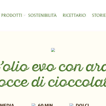
I PRODOTTI
SOSTENIBILITÀ
RICETTARIO
STORIE
olio evo con ara
occe di cioccola
MEDIA
60 MIN
DOLCI