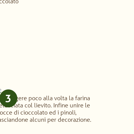
ccolato
3
ggiungere poco alla volta la farina
etacciata col lievito. Infine unire le
occe di cioccolato ed i pinoli,
asciandone alcuni per decorazione.