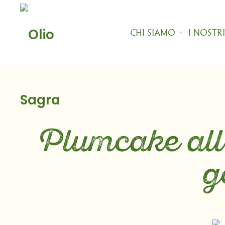
Skip
to
content
CHI SIAMO
I NOSTR
Plumcake all’
g