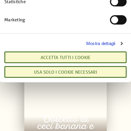
Statistiche
o
n
e
Marketing
Ricette
d
VEDI ALTRE
e
l
Mostra dettagli
c
o
ACCETTA TUTTI I COOKIE
n
s
USA SOLO I COOKIE NECESSARI
e
n
s
o
Dolcetto ai
ceci banana e