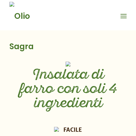
Skip
to
content
Insalata di
farro con soli 4
ingredienti
FACILE