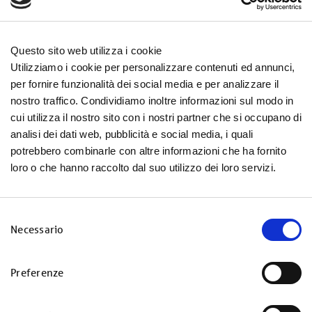
Questo sito web utilizza i cookie
3
Tagliare a pezzetti piccoli anche i
Utilizziamo i cookie per personalizzare contenuti ed annunci,
pomodorini e la mozzarella.
per fornire funzionalità dei social media e per analizzare il
nostro traffico. Condividiamo inoltre informazioni sul modo in
cui utilizza il nostro sito con i nostri partner che si occupano di
analisi dei dati web, pubblicità e social media, i quali
4
Unire tutto in una bowl, condire con
potrebbero combinarle con altre informazioni che ha fornito
olio di semi di girasole Sagra, sale e
loro o che hanno raccolto dal suo utilizzo dei loro servizi.
basilico e servire fredda.
S
Necessario
e
l
e
ricette.pertutti
Preferenze
z
i