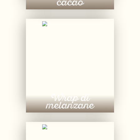
cacao
Wrap di
melanzane