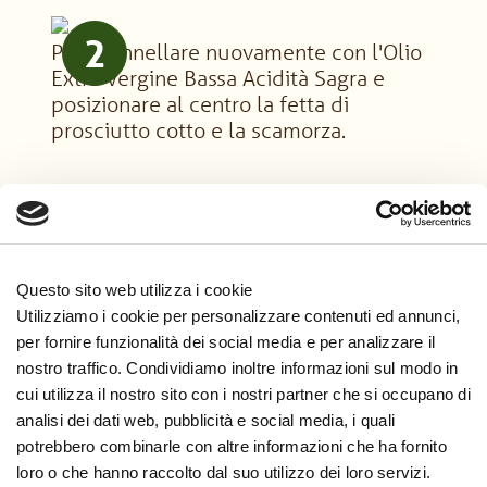
2
Poi spennellare nuovamente con l'Olio
Extra Vergine Bassa Acidità Sagra e
posizionare al centro la fetta di
prosciutto cotto e la scamorza.
3
A questo punto formare il fagottino
ripiegandolo su se stesso per due volte
a formare un quadrato. Quindi ripiegare
Questo sito web utilizza i cookie
i due bordi laterali.
Utilizziamo i cookie per personalizzare contenuti ed annunci,
per fornire funzionalità dei social media e per analizzare il
nostro traffico. Condividiamo inoltre informazioni sul modo in
cui utilizza il nostro sito con i nostri partner che si occupano di
4
Poi passare un'ultima leggera
analisi dei dati web, pubblicità e social media, i quali
spennellata d'Olio Extra Vergine Bassa
potrebbero combinarle con altre informazioni che ha fornito
Acidità Sagra e un po' di semi di
loro o che hanno raccolto dal suo utilizzo dei loro servizi.