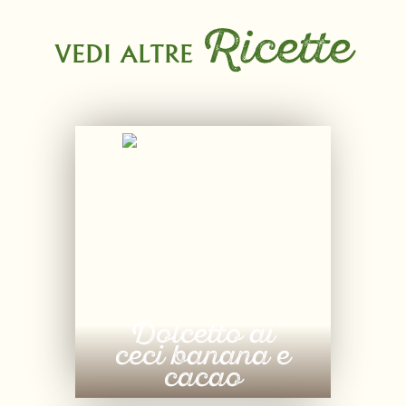
Ricette
VEDI ALTRE
Dolcetto ai
ceci banana e
cacao