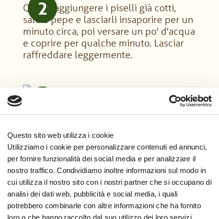
2
Quindi aggiungere i piselli già cotti,
sale e pepe e lasciarli insaporire per un
minuto circa, poi versare un po' d'acqua
e coprire per qualche minuto. Lasciar
raffreddare leggermente.
3
Versare i piselli in un recipiente insieme
al formaggio grattugiato, l'avocado a
pezzi, le foglie di basilico e menta
lavate e asciugate, il succo del limone e
Questo sito web utilizza i cookie
l'Olio Extra Vergine Classico Sagra.
Utilizziamo i cookie per personalizzare contenuti ed annunci,
per fornire funzionalità dei social media e per analizzare il
nostro traffico. Condividiamo inoltre informazioni sul modo in
cui utilizza il nostro sito con i nostri partner che si occupano di
4
Con un frullatore ad immersione ridurre
analisi dei dati web, pubblicità e social media, i quali
in purea, aggiungendo acqua a piacere
potrebbero combinarle con altre informazioni che ha fornito
fino a raggiungere la densità preferita.
loro o che hanno raccolto dal suo utilizzo dei loro servizi.