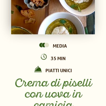
MEDIA
35 MIN
PIATTI UNICI
Crema di piselli
con uova in
camicia