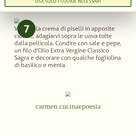
USA SOLO I COOKIE NECESSARI
e
n
s
o
7
Versare la crema di piselli in apposite
ciotole, adagiarvi sopra le uova tolte
dalla pellicola. Condire con sale e pepe,
un filo d'Olio Extra Vergine Classico
Sagra e decorare con qualche fogliolina
di basilico e menta.
carmen.cucinaepoesia