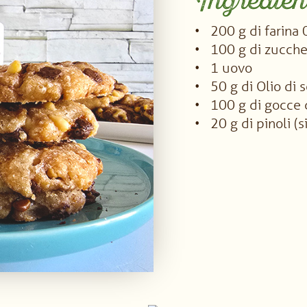
Ingredien
200 g di farina 
100 g di zucche
1 uovo
50 g di Olio di 
100 g di gocce d
20 g di pinoli (s