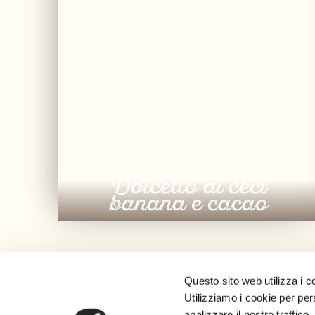
Dolcetto ai ceci
banana e cacao
Questo sito web utilizza i c
Utilizziamo i cookie per per
analizzare il nostro traffico