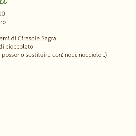
ti
00
ro
semi di Girasole Sagra
i cioccolato
i possono sostituire con: noci, nocciole...)