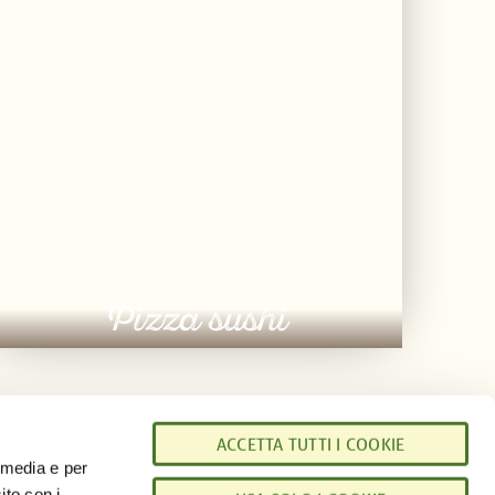
Pizza sushi
ACCETTA TUTTI I COOKIE
l media e per
ito con i